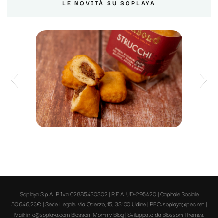
LE NOVITÀ SU SOPLAYA
Strucchi di Dorbolò
Soplaya S.p.A.| P.Iva 02885430302 | R.E.A. UD-295420 | Capitale Sociale
50.646,23€ | Sede Legale: Via Oderzo, 15, 33100 Udine | PEC: soplaya@pec.net |
Mail: info@soplaya.com
Blossom Mommy Blog | Sviluppato da
Blossom Themes
.