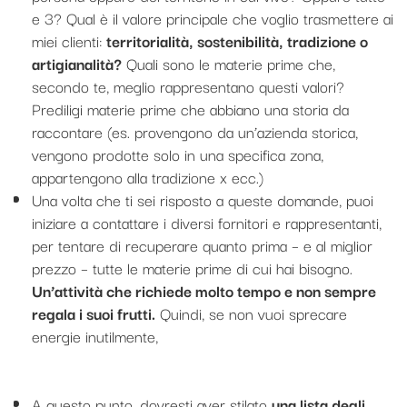
e 3? Qual è il valore principale che voglio trasmettere ai
miei clienti:
territorialità, sostenibilità, tradizione o
artigianalità?
Quali sono le materie prime che,
secondo te, meglio rappresentano questi valori?
Prediligi materie prime che abbiano una storia da
raccontare (es. provengono da un’azienda storica,
vengono prodotte solo in una specifica zona,
appartengono alla tradizione x ecc.)
Una volta che ti sei risposto a queste domande, puoi
iniziare a contattare i diversi fornitori e rappresentanti,
per tentare di recuperare quanto prima – e al miglior
prezzo – tutte le materie prime di cui hai bisogno.
Un’attività che richiede molto tempo e non sempre
regala i suoi frutti.
Quindi, se non vuoi sprecare
energie inutilmente,
ti consiglio di dare una letta a
quest’altro articolo
,
dove ti spiego come evitare
l’ansia da lotti e ordini minimi
A questo punto, dovresti aver stilato
una lista degli