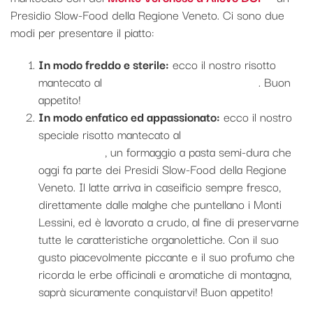
Presidio Slow-Food della Regione Veneto. Ci sono due
modi per presentare il piatto:
In modo freddo e sterile:
ecco il nostro risotto
mantecato al
Monte Veronese d’Allevo DOP
. Buon
appetito!
In modo enfatico ed appassionato:
ecco il nostro
speciale risotto mantecato al
Monte Veronese
d’Allevo DOP
, un formaggio a pasta semi-dura che
oggi fa parte dei Presidi Slow-Food della Regione
Veneto. Il latte arriva in caseificio sempre fresco,
direttamente dalle malghe che puntellano i Monti
Lessini, ed è lavorato a crudo, al fine di preservarne
tutte le caratteristiche organolettiche. Con il suo
gusto piacevolmente piccante e il suo profumo che
ricorda le erbe officinali e aromatiche di montagna,
saprà sicuramente conquistarvi! Buon appetito!