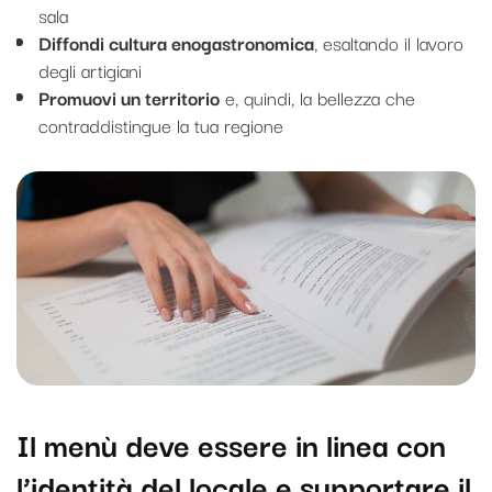
sala
Diffondi cultura enogastronomica
, esaltando il lavoro
degli artigiani
Promuovi un territorio
e, quindi, la bellezza che
contraddistingue la tua regione
Il menù deve essere in linea con
l’identità del locale e supportare il