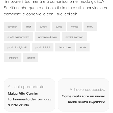
rinnovare il tuo menù e a comunicarlo nel modo giusto?
Se ritieni che questo articolo ti sia stato utile, scrivicelo nei
commenti e condividilo con i tuoi colleghi
camerieri
chef
cuochi
cuoco
horeca
menu
offerta gastronomica
personale di sala
presidi slowfood
prodotti artigianali
prodotti tipici
ristorazione
storie
Tendenze
vendita
Navigazione
articolo
Articolo precedente
Articolo successivo
Malga Alta Carnia:
Come realizzare un nuovo
l’affinamento dei formaggi
menù senza impazzire
a latte crudo