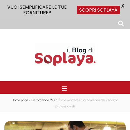
X
VUOI SEMPLIFICARE LE TUE
SCOPRI SOPLAYA
FORNITURE?
Il Blog di Soplaya
Il primo blog di forniture per la ristorazione
Home page
/
Ristorazione 2.0
/
Come rendere i tuoi camerieri dei venditori
professionisti