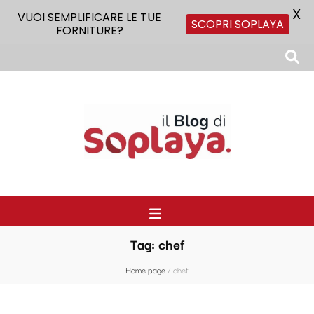
X
VUOI SEMPLIFICARE LE TUE
SCOPRI SOPLAYA
FORNITURE?
Il Blog di Soplaya
Il primo blog di forniture per la ristorazione
Tag:
chef
Home page
/
chef