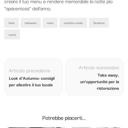
creare il tuo menu e rendere memorabile la notte più
“spaventosa” dell’anno.
festa
halloween
menu
scontrino medio
Tendenze
zucca
Navigazione
articolo
Articolo successivo
Articolo precedente
Take away,
Look d’Autunno: consigli
un’opportunità per la
per allestire il tuo locale
ristorazione
Potrebbe piacerti...