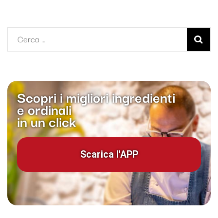
Ricerca
per:
Scopri i migliori ingredienti
e ordinali
in un click
Scarica l'APP