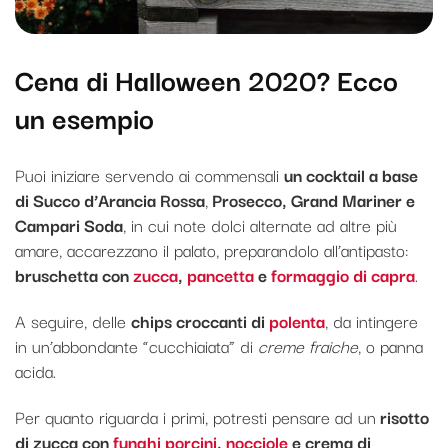
Cena di Halloween 2020? Ecco
un esempio
Puoi iniziare servendo ai commensali
un cocktail a base
di Succo d’Arancia Rossa
,
Prosecco, Grand Mariner e
Campari Soda
, in cui note dolci alternate ad altre più
amare, accarezzano il palato, preparandolo all’antipasto:
bruschetta con
zucca
,
pancetta
e
formaggio di capra
.
A seguire, delle
chips croccanti di
polenta
, da intingere
in un’abbondante “cucchiaiata” di
creme fraiche
, o panna
acida.
Per quanto riguarda i primi, potresti pensare ad un
risotto
di zucca con
funghi porcini
,
nocciole
e crema di