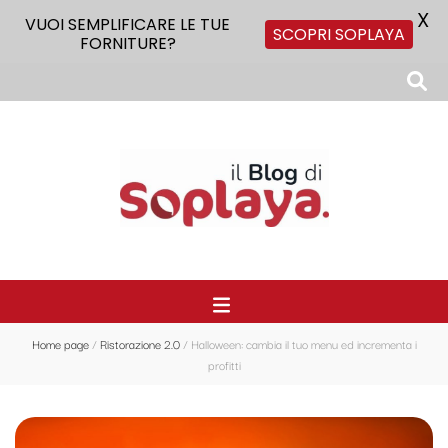
X
VUOI SEMPLIFICARE LE TUE
SCOPRI SOPLAYA
FORNITURE?
Il Blog di Soplaya
Il primo blog di forniture per la ristorazione
Home page
/
Ristorazione 2.0
/
Halloween: cambia il tuo menu ed incrementa i
profitti