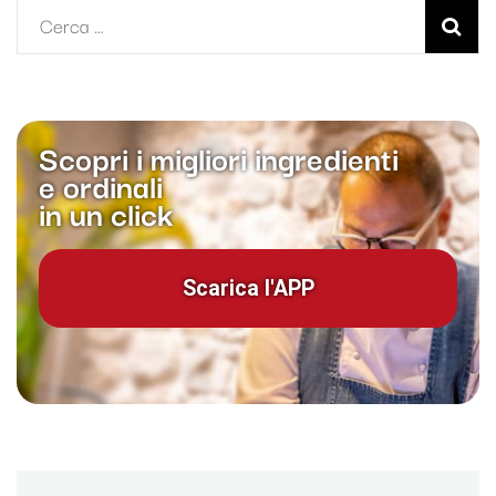
Ricerca
per:
Scopri i migliori ingredienti
e ordinali
in un click
Scarica l'APP