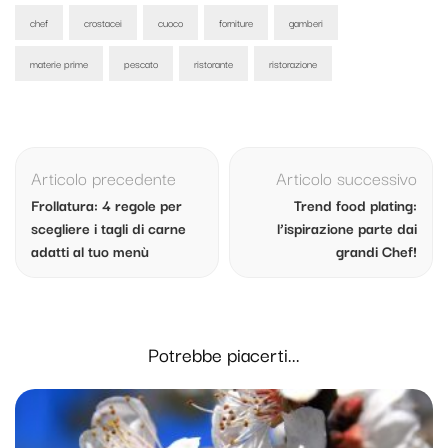
chef
crostacei
cuoco
forniture
gamberi
materie prime
pescato
ristorante
ristorazione
Navigazione
articolo
Articolo precedente
Articolo successivo
Frollatura: 4 regole per
Trend food plating:
scegliere i tagli di carne
l’ispirazione parte dai
adatti al tuo menù
grandi Chef!
Potrebbe piacerti...