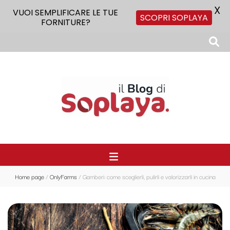
X
VUOI SEMPLIFICARE LE TUE
SCOPRI SOPLAYA
FORNITURE?
Il Blog di Soplaya
Il primo blog di forniture per la ristorazione
Home page
/
OnlyFarms
/
Gamberi: come sceglierli, pulirli e valorizzarli in cucina