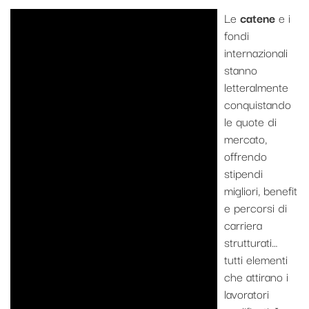
Le
catene
e i
fondi
internazionali
stanno
letteralmente
conquistando
le quote di
mercato,
offrendo
stipendi
migliori, benefit
e percorsi di
carriera
strutturati…
tutti elementi
che attirano i
lavoratori