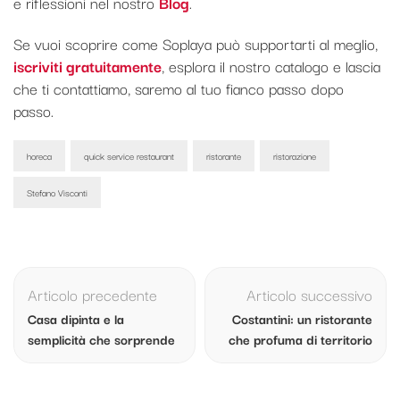
e riflessioni nel nostro
Blog
.
Se vuoi scoprire come Soplaya può supportarti al meglio,
iscriviti gratuitamente
, esplora il nostro catalogo e lascia
che ti contattiamo, saremo al tuo fianco passo dopo
passo.
horeca
quick service restaurant
ristorante
ristorazione
Stefano Visconti
Navigazione
articolo
Articolo precedente
Articolo successivo
Casa dipinta e la
Costantini: un ristorante
semplicità che sorprende
che profuma di territorio