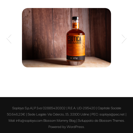
Liquore con Frutti Mediterranei di Buisese
Soplaya S.p.A.| P.Iva 02885430302 | R.E.A. UD-295420 | Capitale Sociale
50.646,23€ | Sede Legale: Via Oderzo, 15, 33100 Udine | PEC: soplaya@pec.net |
Mail: info@soplaya.com
Blossom Mommy Blog | Sviluppato da
Blossom Themes
.
Powered by
WordPress
.
Formaggio Monte Veronese di Casara Roncolato
Strucchi di Dorbolò