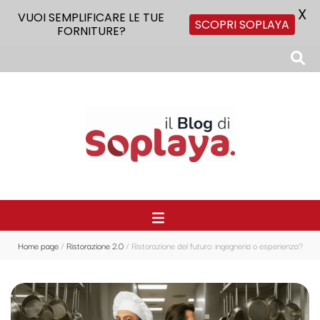
X
VUOI SEMPLIFICARE LE TUE
SCOPRI SOPLAYA
FORNITURE?
Il Blog di Soplaya
Il primo blog di forniture per la ristorazione
Home page
/
Ristorazione 2.0
/
Ristorazione del futuro: ingegneria o esperienza?