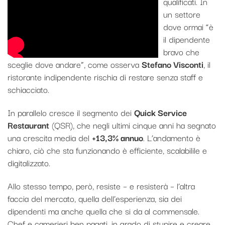
qualificati. In
un settore
dove ormai “è
il dipendente
bravo che
sceglie dove andare”, come osserva
Stefano Visconti
, il
ristorante indipendente rischia di restare senza staff e
schiacciato.
In parallelo cresce il segmento dei
Quick Service
Restaurant
(QSR), che negli ultimi cinque anni ha segnato
una crescita media del
+13,3% annuo
. L’andamento è
chiaro, ciò che sta funzionando è efficiente, scalabilile e
digitalizzato.
Allo stesso tempo, però, resiste – e resisterà – l’altra
faccia del mercato, quella dell’esperienza, sia dei
dipendenti ma anche quella che si da al commensale.
Chef e camerieri ben pagati, in grado di stupire e creare