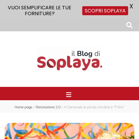
X
VUOI SEMPLIFICARE LE TUE
SCOPRI SOPLAYA
FORNITURE?
Il Blog di Soplaya
Il primo blog di forniture per la ristorazione
Home page
/
Ristorazione 2.0
/
A Carnevale la parola d’ordine è “Fritto”