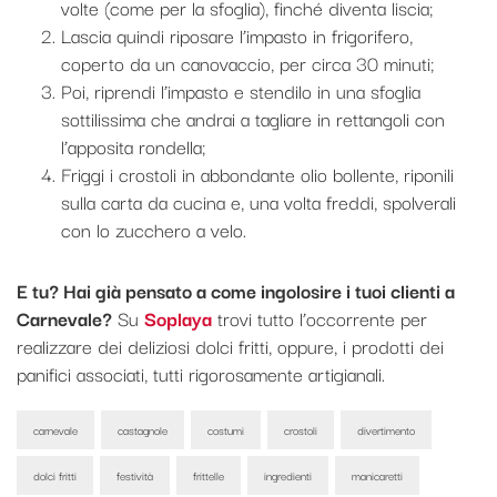
volte (come per la sfoglia), finché diventa liscia;
Lascia quindi riposare l’impasto in frigorifero,
coperto da un canovaccio, per circa 30 minuti;
Poi, riprendi l’impasto e stendilo in una sfoglia
sottilissima che andrai a tagliare in rettangoli con
l’apposita rondella;
Friggi i crostoli in abbondante olio bollente, riponili
sulla carta da cucina e, una volta freddi, spolverali
con lo zucchero a velo.
E tu? Hai già pensato a come ingolosire i tuoi clienti a
Carnevale?
Su
Soplaya
trovi tutto l’occorrente per
realizzare dei deliziosi dolci fritti, oppure, i prodotti dei
panifici associati, tutti rigorosamente artigianali.
carnevale
castagnole
costumi
crostoli
divertimento
dolci fritti
festività
frittelle
ingredienti
manicaretti