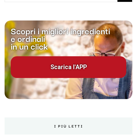
per:
Scopri i migliori ingredienti
e ordinali
in un click
Scarica l'APP
I PIÙ LETTI