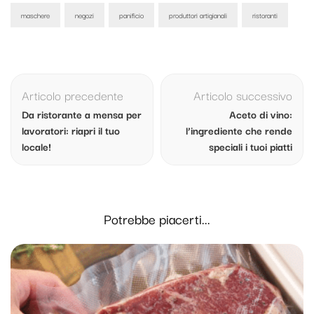
maschere
negozi
panificio
produttori artigianali
ristoranti
Navigazione
articolo
Articolo precedente
Articolo successivo
Da ristorante a mensa per
Aceto di vino:
lavoratori: riapri il tuo
l’ingrediente che rende
locale!
speciali i tuoi piatti
Potrebbe piacerti...