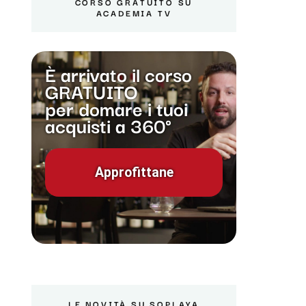
CORSO GRATUITO SU
ACADEMIA TV
È arrivato il corso
GRATUITO
per domare i tuoi
acquisti a 360°
Approfittane
LE NOVITÀ SU SOPLAYA