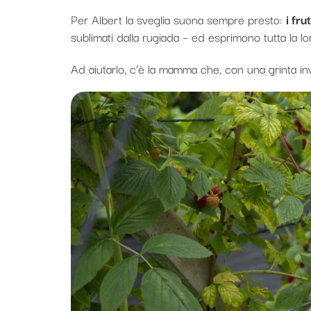
Per Albert la sveglia suona sempre presto:
i fru
sublimati dalla rugiada – ed esprimono tutta la lo
Ad aiutarlo, c’è la mamma che, con una grinta invid