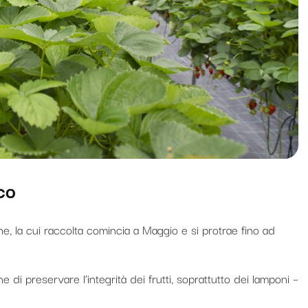
co
che, la cui raccolta comincia a Maggio e si protrae fino ad
fine di preservare l’integrità dei frutti, soprattutto dei lamponi –