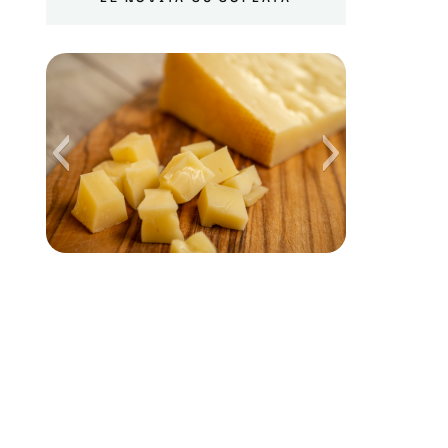
Formaggio Monte Veronese di Casara
Roncolato