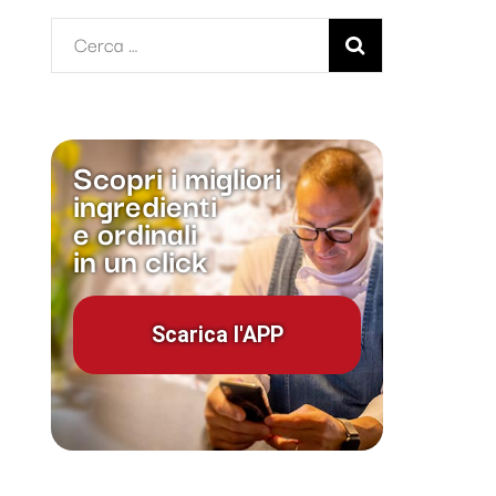
Ricerca
per:
Scopri i migliori
ingredienti
e ordinali
in un click
Scarica l'APP