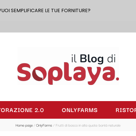
VUOI SEMPLIFICARE LE TUE FORNITURE?
laya
TORAZIONE 2.0
ONLYFARMS
RISTO
Home page
/
OnlyFarms
/
Frutti di bosco in alta quota: bontà naturale