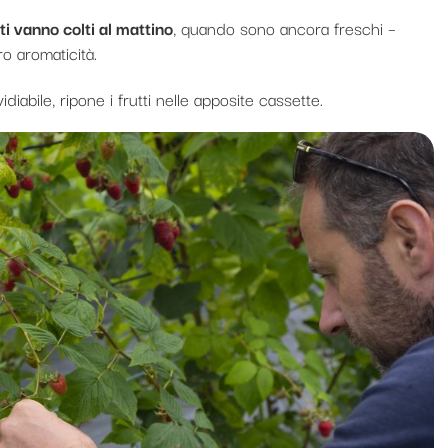
Strucchi di Dorbolò
tti vanno colti al mattino
, quando sono ancora freschi –
ro aromaticità.
iabile, ripone i frutti nelle apposite cassette.