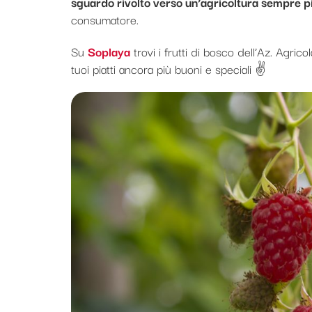
sguardo rivolto verso un’agricoltura sempre pi
consumatore.
Su
Soplaya
trovi i frutti di bosco dell’Az. Agrico
tuoi piatti ancora più buoni e speciali ✌