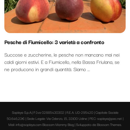
Pesche di Fiumicello: 3 varietà a confronto
Succose e zuccherine, le pesche non mancano mai nei
caldi giorni estivi. E a Fiumicello, nella Bassa Friulana, se
ne producono in grandi quantità. Siamo …
Soplaya S.p.A.| P.Iva 02885430302 | R.E.A. UD-295420 | Capitale Sociale
50.646,23€ | Sede Legale: Via Oderzo, 15, 33100 Udine | PEC: soplaya@pec.net |
Mail: info@soplaya.com
Blossom Mommy Blog | Sviluppato da
Blossom Themes
.