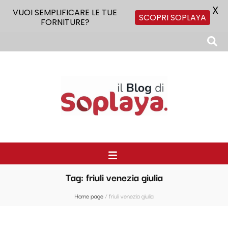
X
VUOI SEMPLIFICARE LE TUE
SCOPRI SOPLAYA
FORNITURE?
Il Blog di Soplaya
Il primo blog di forniture per la ristorazione
Tag:
friuli venezia giulia
Home page
/
friuli venezia giulia