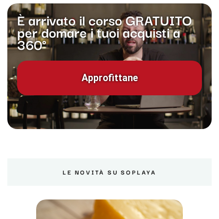
È arrivato il corso GRATUITO
per domare i tuoi acquisti a
360°
Approfittane
LE NOVITÀ SU SOPLAYA