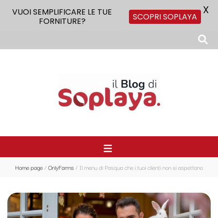
X
VUOI SEMPLIFICARE LE TUE
SCOPRI SOPLAYA
FORNITURE?
Il Blog di Soplaya
Il primo blog di forniture per la ristorazione
Home page
/
OnlyFarms
/
Il menu di Pasqua che i tuoi clienti non si aspettano