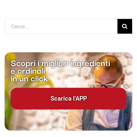
Ricerca
per:
Scopri i migliori ingredienti
e ordinali
in un click
Scarica l'APP