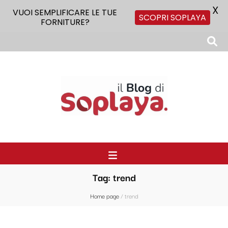
X
VUOI SEMPLIFICARE LE TUE
SCOPRI SOPLAYA
FORNITURE?
Il Blog di Soplaya
Il primo blog di forniture per la ristorazione
Tag:
trend
Home page
/
trend