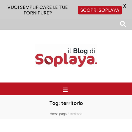
X
VUOI SEMPLIFICARE LE TUE
SCOPRI SOPLAYA
FORNITURE?
Il Blog di Soplaya
Il primo blog di forniture per la ristorazione
Tag:
territorio
Home page
/
territorio