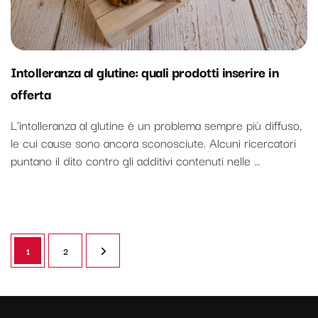
Intolleranza al glutine: quali prodotti inserire in
offerta
L’intolleranza al glutine è un problema sempre più diffuso,
le cui cause sono ancora sconosciute. Alcuni ricercatori
puntano il dito contro gli additivi contenuti nelle …
Paginazione
Pagina
Pagina
1
2
degli
articoli