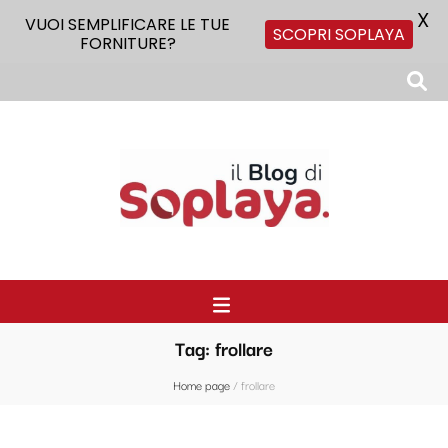
X
VUOI SEMPLIFICARE LE TUE
SCOPRI SOPLAYA
FORNITURE?
Il Blog di Soplaya
Il primo blog di forniture per la ristorazione
Tag:
frollare
Home page
/
frollare