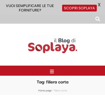
X
VUOI SEMPLIFICARE LE TUE
SCOPRI SOPLAYA
FORNITURE?
Il Blog di Soplaya
Il primo blog di forniture per la ristorazione
Tag:
filiera corta
Home page
/
filiera corta