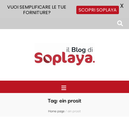
X
VUOI SEMPLIFICARE LE TUE
SCOPRI SOPLAYA
FORNITURE?
Il Blog di Soplaya
Il primo blog di forniture per la ristorazione
Tag:
ein prosit
Home page
/
ein prosit