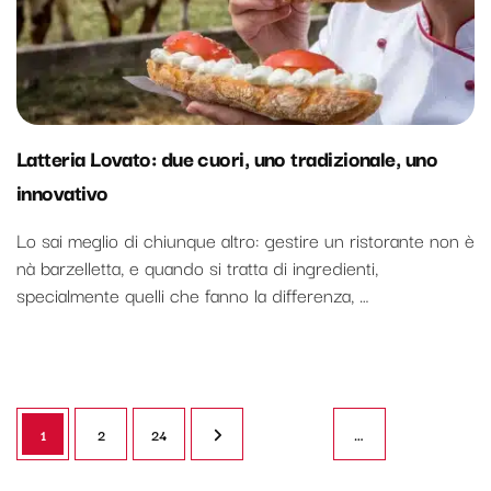
Latteria Lovato: due cuori, uno tradizionale, uno
innovativo
Lo sai meglio di chiunque altro: gestire un ristorante non è
nà barzelletta, e quando si tratta di ingredienti,
specialmente quelli che fanno la differenza, …
Paginazione
Pagina
Pagina
Pagina
1
2
24
…
degli
articoli