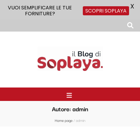
X
VUOI SEMPLIFICARE LE TUE
SCOPRI SOPLAYA
FORNITURE?
Il Blog di Soplaya
Il primo blog di forniture per la ristorazione
Autore:
admin
Home page
/
admin