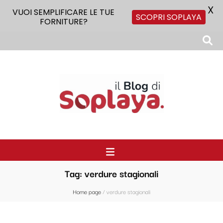
X
VUOI SEMPLIFICARE LE TUE
SCOPRI SOPLAYA
FORNITURE?
Il Blog di Soplaya
Il primo blog di forniture per la ristorazione
Tag:
verdure stagionali
Home page
/
verdure stagionali