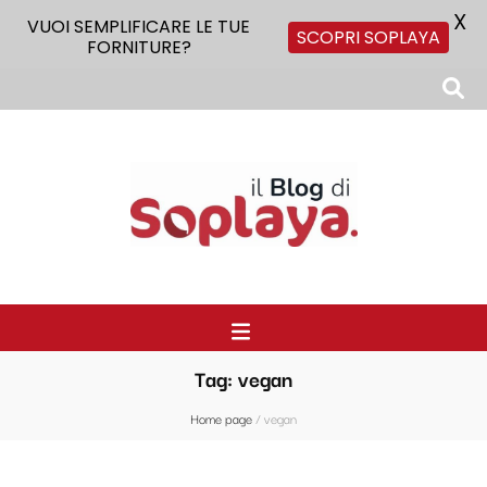
X
VUOI SEMPLIFICARE LE TUE
SCOPRI SOPLAYA
FORNITURE?
Il Blog di Soplaya
Il primo blog di forniture per la ristorazione
Tag:
vegan
Home page
/
vegan