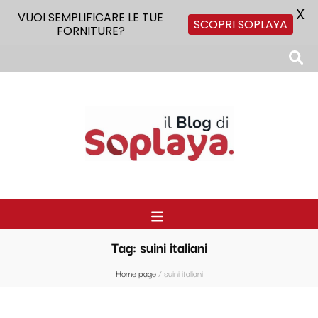
X
VUOI SEMPLIFICARE LE TUE
SCOPRI SOPLAYA
FORNITURE?
Il Blog di Soplaya
Il primo blog di forniture per la ristorazione
Tag:
suini italiani
Home page
/
suini italiani