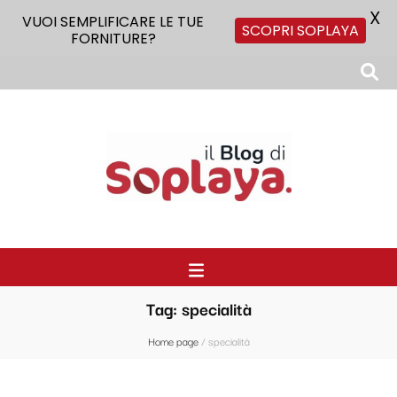
X
VUOI SEMPLIFICARE LE TUE
SCOPRI SOPLAYA
FORNITURE?
Il Blog di Soplaya
Il primo blog di forniture per la ristorazione
Tag:
specialità
Home page
/
specialità