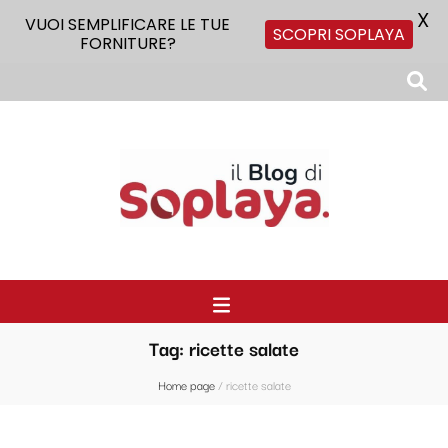
X
VUOI SEMPLIFICARE LE TUE
SCOPRI SOPLAYA
FORNITURE?
Il Blog di Soplaya
Il primo blog di forniture per la ristorazione
Tag:
ricette salate
Home page
/
ricette salate