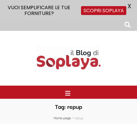
X
VUOI SEMPLIFICARE LE TUE
SCOPRI SOPLAYA
FORNITURE?
Il Blog di Soplaya
Il primo blog di forniture per la ristorazione
Tag:
repup
Home page
/
repup