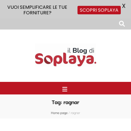
X
VUOI SEMPLIFICARE LE TUE
SCOPRI SOPLAYA
FORNITURE?
Il Blog di Soplaya
Il primo blog di forniture per la ristorazione
Tag:
ragnar
Home page
/
ragnar