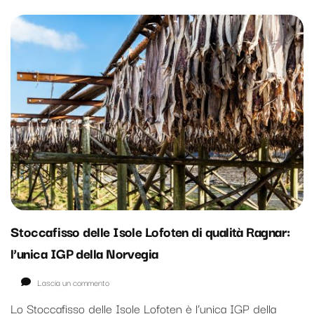
Stoccafisso delle Isole Lofoten di qualità Ragnar:
l’unica IGP della Norvegia
su
Lascia un commento
Stoccafisso
Lo Stoccafisso delle Isole Lofoten è l’unica IGP della
delle