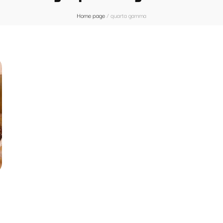
Home page
/
quarta gamma