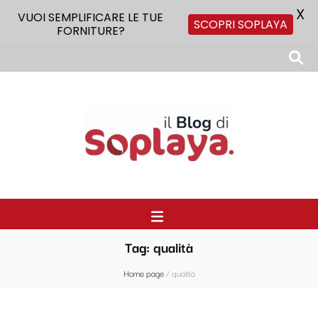
X
VUOI SEMPLIFICARE LE TUE
SCOPRI SOPLAYA
FORNITURE?
Il Blog di Soplaya
Il primo blog di forniture per la ristorazione
Tag:
qualità
Home page
/
qualità