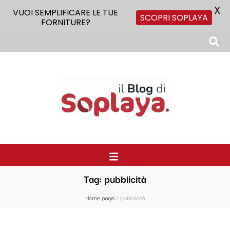
X
VUOI SEMPLIFICARE LE TUE
SCOPRI SOPLAYA
FORNITURE?
Il Blog di Soplaya
Il primo blog di forniture per la ristorazione
Tag:
pubblicità
Home page
/
pubblicità