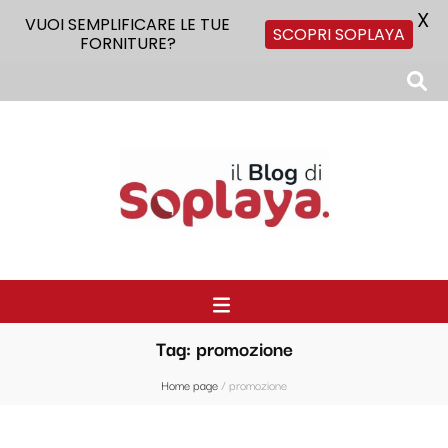
X
VUOI SEMPLIFICARE LE TUE
SCOPRI SOPLAYA
FORNITURE?
Il Blog di Soplaya
Il primo blog di forniture per la ristorazione
Tag:
promozione
Home page
/
promozione