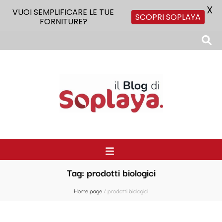
X
VUOI SEMPLIFICARE LE TUE
SCOPRI SOPLAYA
FORNITURE?
Il Blog di Soplaya
Il primo blog di forniture per la ristorazione
Tag:
prodotti biologici
Home page
/
prodotti biologici