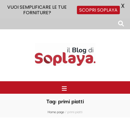
X
VUOI SEMPLIFICARE LE TUE
SCOPRI SOPLAYA
FORNITURE?
Il Blog di Soplaya
Il primo blog di forniture per la ristorazione
Tag:
primi piatti
Home page
/
primi piatti