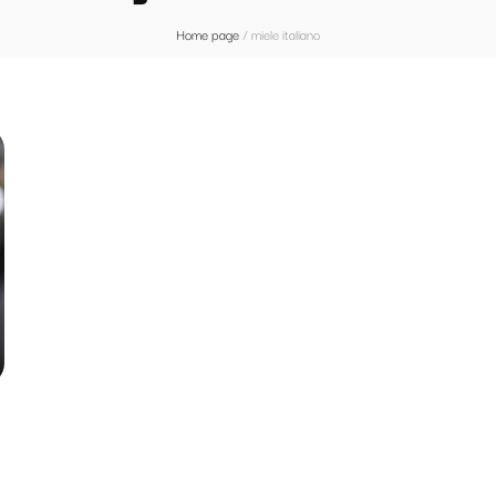
Home page
/
miele italiano