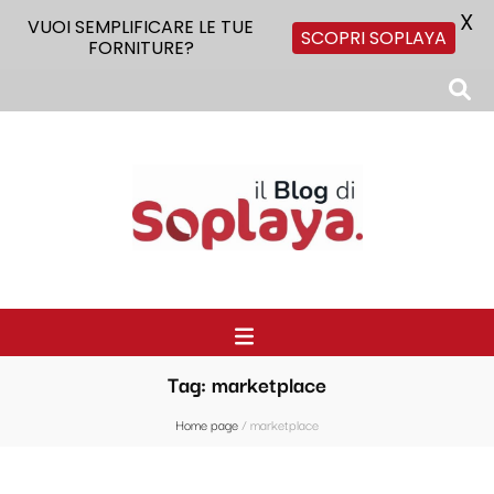
X
VUOI SEMPLIFICARE LE TUE
SCOPRI SOPLAYA
FORNITURE?
Il Blog di Soplaya
Il primo blog di forniture per la ristorazione
Tag:
marketplace
Home page
/
marketplace