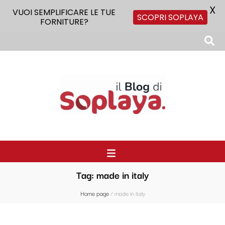
X
VUOI SEMPLIFICARE LE TUE
SCOPRI SOPLAYA
FORNITURE?
Il Blog di Soplaya
Il primo blog di forniture per la ristorazione
Tag:
made in italy
Home page
/
made in italy