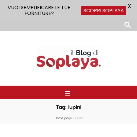
X
VUOI SEMPLIFICARE LE TUE
SCOPRI SOPLAYA
FORNITURE?
Il Blog di Soplaya
Il primo blog di forniture per la ristorazione
Tag:
lupini
Home page
/
lupini