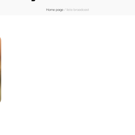
Home page
/
liste broadcast