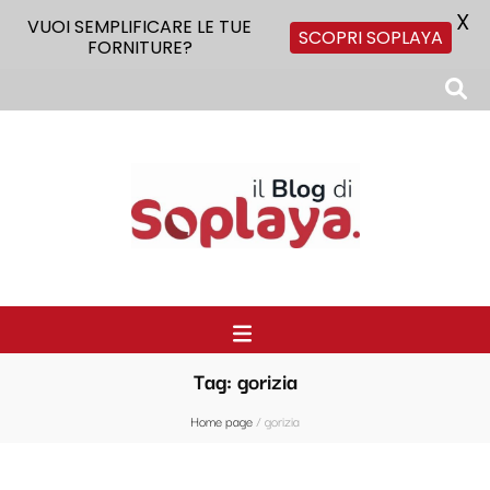
X
VUOI SEMPLIFICARE LE TUE
SCOPRI SOPLAYA
FORNITURE?
Il Blog di Soplaya
Il primo blog di forniture per la ristorazione
Tag:
gorizia
Home page
/
gorizia