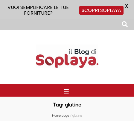
X
VUOI SEMPLIFICARE LE TUE
SCOPRI SOPLAYA
FORNITURE?
Il Blog di Soplaya
Il primo blog di forniture per la ristorazione
Tag:
glutine
Home page
/
glutine