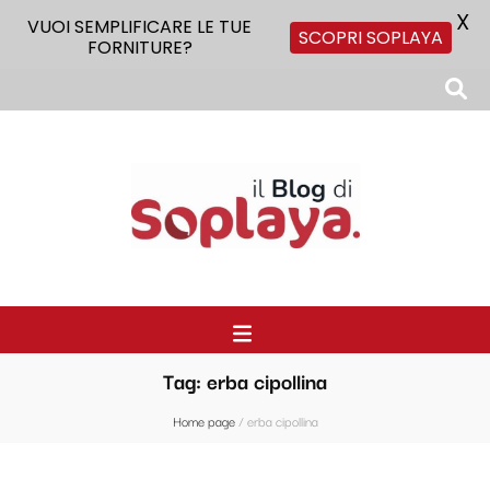
X
VUOI SEMPLIFICARE LE TUE
SCOPRI SOPLAYA
FORNITURE?
Il Blog di Soplaya
Il primo blog di forniture per la ristorazione
Tag:
erba cipollina
Home page
/
erba cipollina