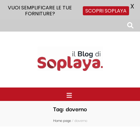
X
VUOI SEMPLIFICARE LE TUE
SCOPRI SOPLAYA
FORNITURE?
Il Blog di Soplaya
Il primo blog di forniture per la ristorazione
Tag:
doverno
Home page
/
doverno