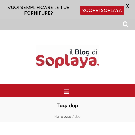
X
VUOI SEMPLIFICARE LE TUE
SCOPRI SOPLAYA
FORNITURE?
Il Blog di Soplaya
Il primo blog di forniture per la ristorazione
Tag:
dop
Home page
/
dop