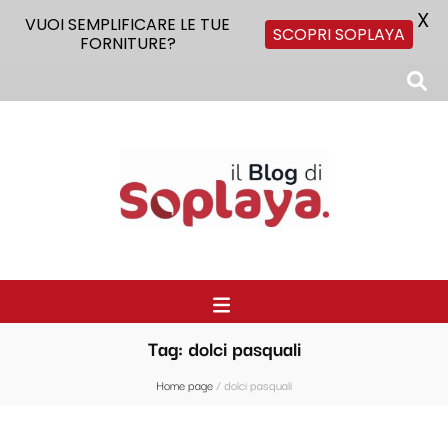
X
VUOI SEMPLIFICARE LE TUE
SCOPRI SOPLAYA
FORNITURE?
Il Blog di Soplaya
Il primo blog di forniture per la ristorazione
Tag:
dolci pasquali
Home page
/
dolci pasquali