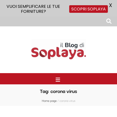
X
VUOI SEMPLIFICARE LE TUE
SCOPRI SOPLAYA
FORNITURE?
Il Blog di Soplaya
Il primo blog di forniture per la ristorazione
Tag:
corona virus
Home page
/
corona virus