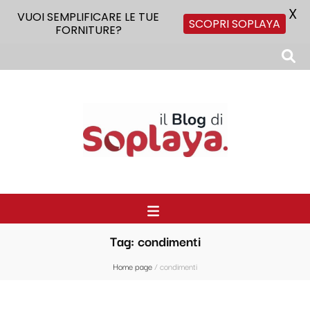
X
VUOI SEMPLIFICARE LE TUE
SCOPRI SOPLAYA
FORNITURE?
Il Blog di Soplaya
Il primo blog di forniture per la ristorazione
Tag:
condimenti
Home page
/
condimenti