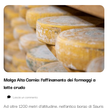
Malga Alta Carnia: l’affinamento dei formaggi a
latte crudo
su
Lascia un commento
Malga
Ad oltre 1200 metri d’altitudine, nell’antico borgo di Sauris
Alta