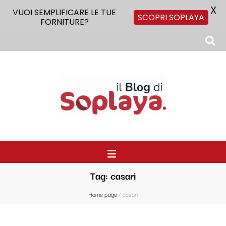
X
VUOI SEMPLIFICARE LE TUE
SCOPRI SOPLAYA
FORNITURE?
Il Blog di Soplaya
Il primo blog di forniture per la ristorazione
Tag:
casari
Home page
/
casari