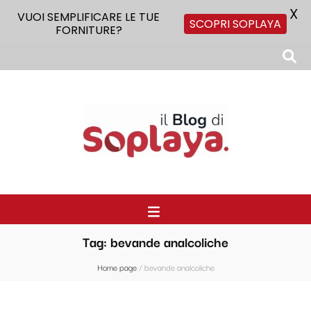
X
VUOI SEMPLIFICARE LE TUE
SCOPRI SOPLAYA
FORNITURE?
Il Blog di Soplaya
Il primo blog di forniture per la ristorazione
Tag:
bevande analcoliche
Home page
/
bevande analcoliche