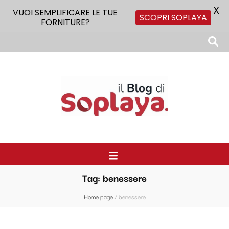
X
VUOI SEMPLIFICARE LE TUE
SCOPRI SOPLAYA
FORNITURE?
Il Blog di Soplaya
Il primo blog di forniture per la ristorazione
Tag:
benessere
Home page
/
benessere