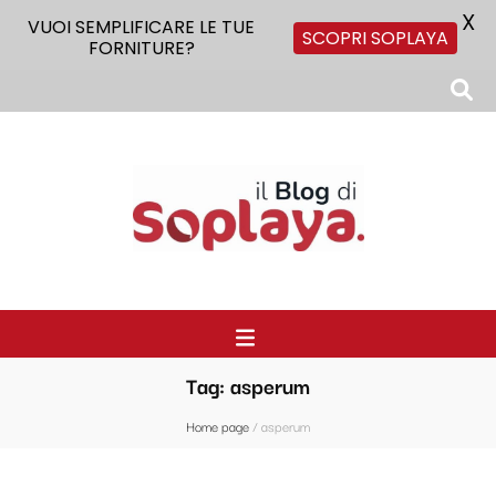
X
VUOI SEMPLIFICARE LE TUE
SCOPRI SOPLAYA
FORNITURE?
Il Blog di Soplaya
Il primo blog di forniture per la ristorazione
Tag:
asperum
Home page
/
asperum