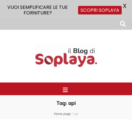
X
VUOI SEMPLIFICARE LE TUE
SCOPRI SOPLAYA
FORNITURE?
Il Blog di Soplaya
Il primo blog di forniture per la ristorazione
Tag:
api
Home page
/
api