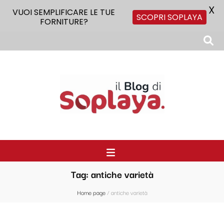
X
VUOI SEMPLIFICARE LE TUE
SCOPRI SOPLAYA
FORNITURE?
Il Blog di Soplaya
Il primo blog di forniture per la ristorazione
Tag:
antiche varietà
Home page
/
antiche varietà