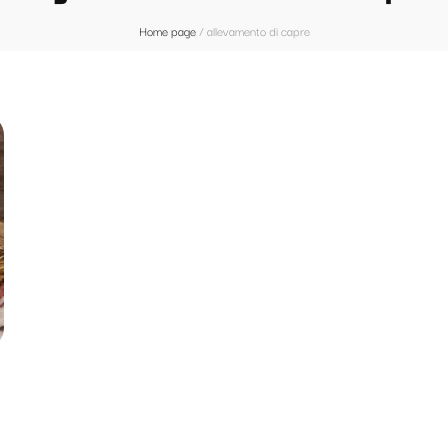
Home page
/
allevamento di capre