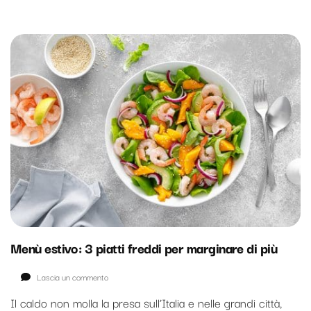
Menù estivo: 3 piatti freddi per marginare di più
su
Lascia un commento
Menù
Il caldo non molla la presa sull’Italia e nelle grandi città,
estivo: