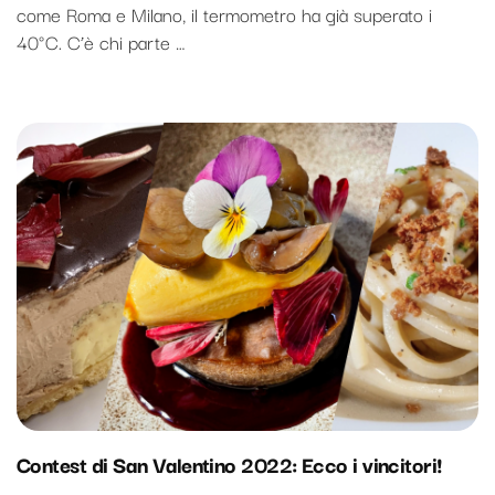
come Roma e Milano, il termometro ha già superato i
3
40°C. C’è chi parte …
piatti
freddi
per
marginare
di
più
Contest di San Valentino 2022: Ecco i vincitori!