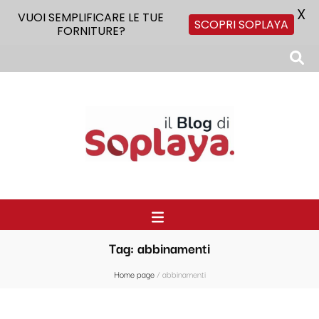
X
VUOI SEMPLIFICARE LE TUE
SCOPRI SOPLAYA
FORNITURE?
Il Blog di Soplaya
Il primo blog di forniture per la ristorazione
Tag:
abbinamenti
Home page
/
abbinamenti