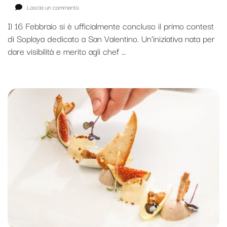
su
Lascia un commento
Contest
Il 16 Febbraio si è ufficialmente concluso il primo contest
di
di Soplaya dedicato a San Valentino. Un’iniziativa nata per
San
dare visibilità e merito agli chef …
Valentino
2022:
Ecco
i
vincitori!