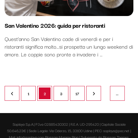
San Valentino 2026: guida per ristoranti
Quest’anno San Valentino cade di venerdì e per i
ristoranti significa molto…si prospetta un lungo weekend di
amore. Le coppie sono pronte a invadere i …
Paginazione
Pagina
Pagina
Pagina
Pagina
1
2
3
17
…
degli
articoli
Soplaya S.p.A.| P.Iva 02885430302 | R.E.A. UD-295420 | Capitale Sociale
50.646,23€ | Sede Legale: Via Oderzo, 15, 33100 Udine | PEC: soplaya@pec.net |
Mail: info@soplaya.com
Blossom Mommy Blog | Sviluppato da
Blossom Themes
.